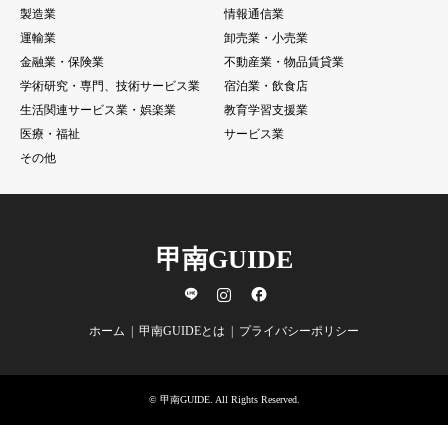
製造業
情報通信業
運輸業
卸売業・小売業
金融業・保険業
不動産業・物品賃貸業
学術研究・専門、技術サービス業
宿泊業・飲食店
生活関連サービス業・娯楽業
教育学習支援業
医療・福祉
サービス業
その他
甲南GUIDE
line
Instagram
Facebook
ホーム
甲南GUIDEとは
プライバシーポリシー
©
甲南GUIDE
. All Rights Reserved.