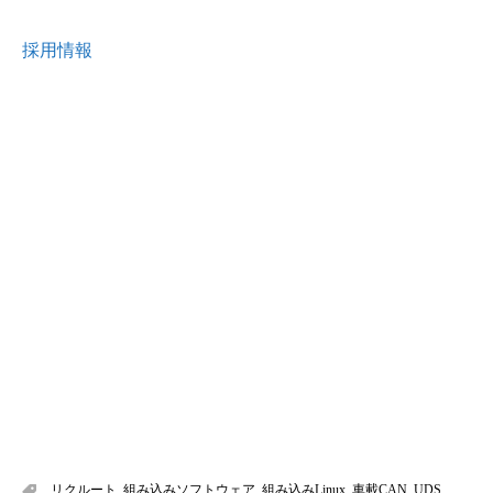
採用情報
リクルート
,
組み込みソフトウェア
,
組み込みLinux
,
車載CAN
,
UDS
,