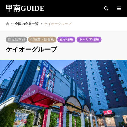
甲南GUIDE
検索
全国の企業一覧
ケイオーグループ
鹿児島本部
宿泊業・飲食店
新卒採用
キャリア採用
ケイオーグループ