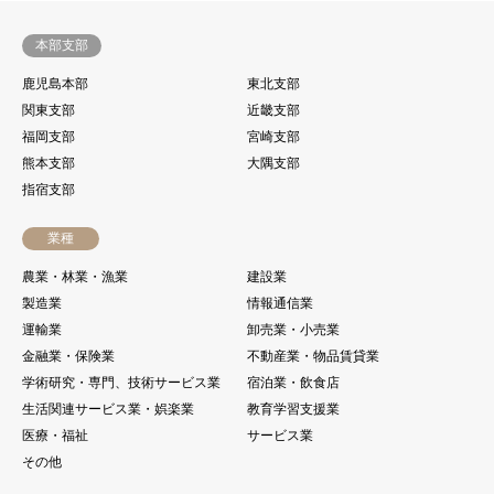
本部支部
鹿児島本部
東北支部
関東支部
近畿支部
福岡支部
宮崎支部
熊本支部
大隅支部
指宿支部
業種
農業・林業・漁業
建設業
製造業
情報通信業
運輸業
卸売業・小売業
金融業・保険業
不動産業・物品賃貸業
学術研究・専門、技術サービス業
宿泊業・飲食店
生活関連サービス業・娯楽業
教育学習支援業
医療・福祉
サービス業
その他