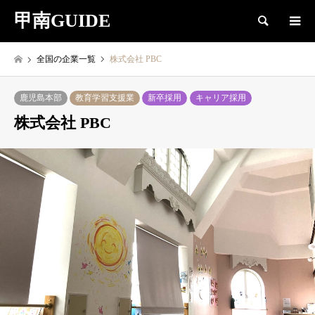
甲南GUIDE
検索
全国の企業一覧
株式会社 PBC
鹿児島本部
教育学習支援業
新卒採用
キャリア採用
株式会社 PBC