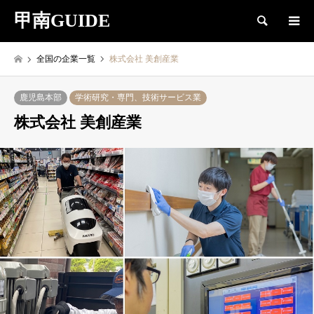
甲南GUIDE
検索
全国の企業一覧
株式会社 美創産業
鹿児島本部
学術研究・専門、技術サービス業
株式会社 美創産業