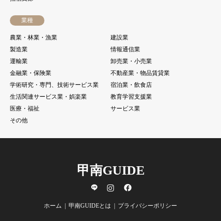
業種
農業・林業・漁業
建設業
製造業
情報通信業
運輸業
卸売業・小売業
金融業・保険業
不動産業・物品賃貸業
学術研究・専門、技術サービス業
宿泊業・飲食店
生活関連サービス業・娯楽業
教育学習支援業
医療・福祉
サービス業
その他
甲南GUIDE
line
Instagram
Facebook
ホーム
甲南GUIDEとは
プライバシーポリシー